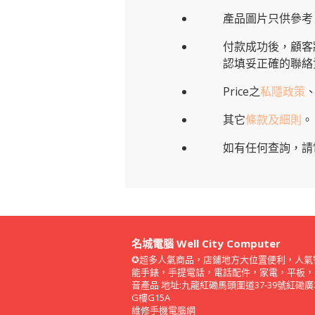
產品圖片只供參考
付款成功後，顧客
認填妥正確的聯絡
Price之
私隱政策
其它
條款及細則
。
如有任何查詢，請
名城電腦 Well City Computer
✪超多人氣商品，店鋪地方大位置便利，人氣
能手錶，手提電話，電話配件，家電，平板，
音產品 地址:九龍紅磡馬頭圍道37-39號紅磡
G樓G15A
維修手機電腦網