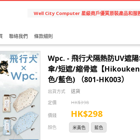
Well City Computer 星級商戶優質原裝產
買
聯絡我們
條款細則
Wpc. - 飛行犬隔熱防UV遮
傘/短遮/縮骨遮【Hikouke
色/藍色) （801-HK003）
送貨
出貨方式
HK$
398
定價
HK$
298
價錢
顏色
米黃色
藍色