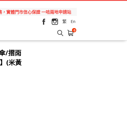
品和服務，實體門市信心保證 一咭兩地申請站
繁
En
0
陽傘/摺雨
n】(米黃