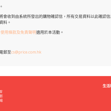
。
將會收到由系統所發出的購物確認信，所有交易資料以此確認信
資料。
、
使用條款及免責聲明
適用於本活動。
電郵至
cs@price.com.hk
生活
智
影
廣場