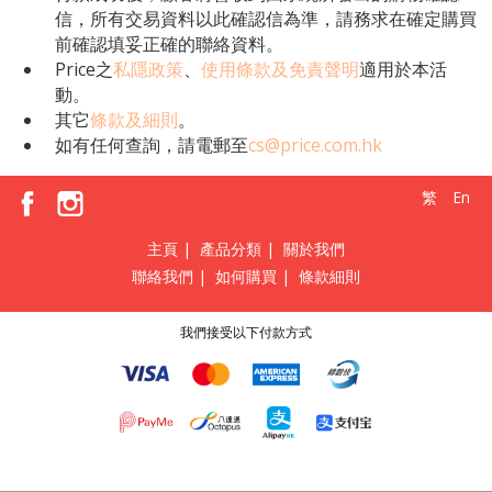
信，所有交易資料以此確認信為準，請務求在確定購買
前確認填妥正確的聯絡資料。
Price之
私隱政策
、
使用條款及免責聲明
適用於本活
動。
其它
條款及細則
。
如有任何查詢，請電郵至
cs@price.com.hk
繁
En
主頁
|
產品分類
|
關於我們
聯絡我們
|
如何購買
|
條款細則
我們接受以下付款方式