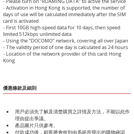
- Please turn on "ROAMING DATA" to active the service
- Activation in Hong Kong is supported, the number of
days of use will be calculated immediately after the SIM
card is activated
- First 10GB high-speed data for 10 days, then speed
limited 512kbps unlimited data
- Using the "DOCOMO" network, covering all over Japan
- The validity period of one day is calculated as 24 hours
- Location of the network provider of this card: Hong
Kong
優惠條款及細則
用戶必須先了解及清楚購買之詳情及方法，不能以此作
理由提出爭議。
產品圖片只供參考。
付款成功後，顧客將會收到由系統所發出的購物確認