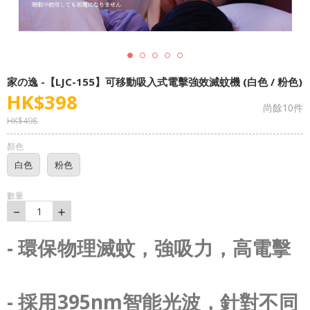
家の逸 -【LJC-155】可移動吸入式電擊強效滅蚊機 (白色 / 粉色)
HK$
398
尚餘
10
件
HK$
498
顏色
白色
粉色
數量
－
＋
1
- 環保物理滅蚊，強吸力，高電擊
- 採用395nm智能光波，針對不同