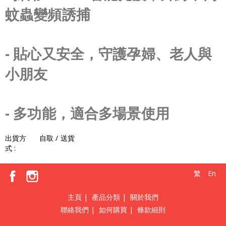
蚊蟲變頻誘捕
- 貼心又安全，守護孕婦、老人與
小朋友
- 多功能，適合多場景使用
出貨方
自取 / 送貨
式 :
繁
En
主頁
|
產品分類
|
關於我們
聯絡我們
|
如何購買
|
條款細則