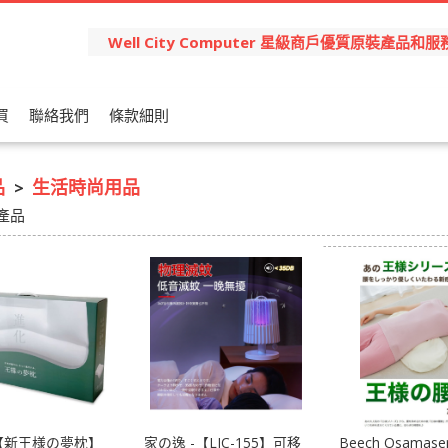
Well City Computer 星級商戶優質原裝產
買
聯絡我們
條款細則
品
生活時尚用品
>
產品
 【新王様の夢枕】
家の逸 -【LJC-155】可移
Beech Osamase