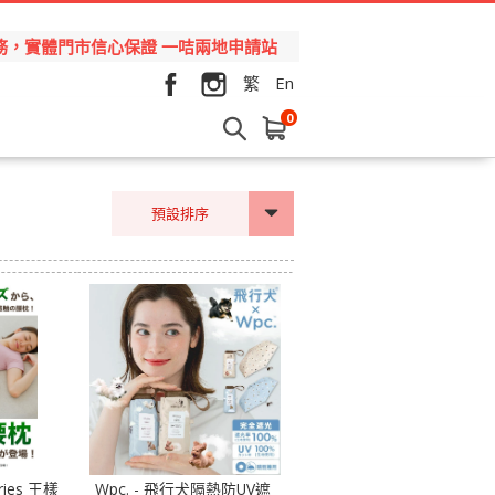
品和服務，實體門市信心保證 一咭兩地申請站
繁
En
0
預設排序
ries 王樣
Wpc. - 飛行犬隔熱防UV遮