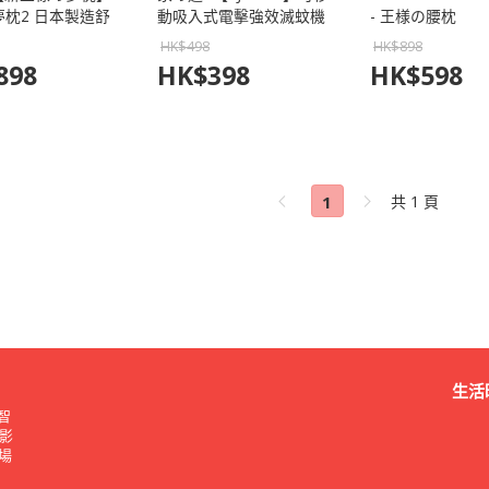
枕2 日本製造舒
動吸入式電擊強效滅蚊機
- 王様の腰枕
(白色 / 粉色)
HK$
498
HK$
898
898
HK$
398
HK$
598
1
共 1 頁
生活
智
影
廣場