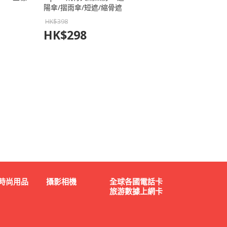
陽傘/摺雨傘/短遮/縮骨遮
【Hikouken】(米黃色/藍
HK$
398
色) （801-HK003）
HK$
298
時尚用品
攝影相機
全球各國電話卡
旅游數據上網卡