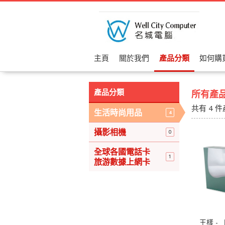
主頁
關於我們
產品分類
如何購
產品分類
所有產
共有
4
件
生活時尚用品
4
攝影相機
0
全球各國電話卡
1
旅游數據上網卡
王樣 -