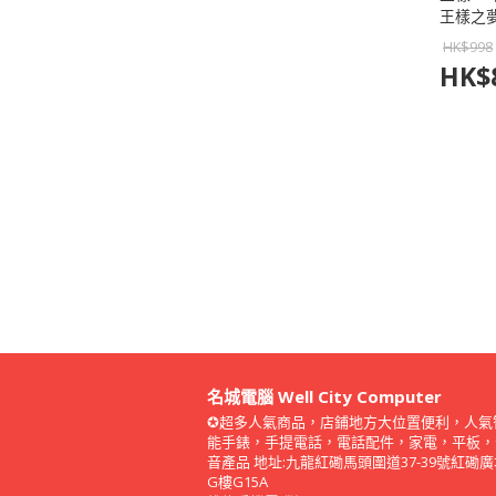
王樣之夢
適枕頭
HK$
998
HK$
名城電腦 Well City Computer
✪超多人氣商品，店鋪地方大位置便利，人氣
能手錶，手提電話，電話配件，家電，平板，
音產品 地址:九龍紅磡馬頭圍道37-39號紅磡
G樓G15A